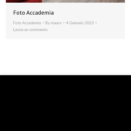
Foto Accademia
Foto Accademia
By
mauro
4 Gennaio 2023
Lascia un commento
Facendo clic su "Accetta tutto", acconsenti all'utilizzo dei
cookie da parte del nostro sito Web per offrirti l'esperienza
migliore possibile. Tuttavia, puoi visitare "Impostazioni
cookie" per dettagli sui singoli cookie in atto sul sito. -
Leggi Tutto
Preferenze
Accetta
Rifiuta