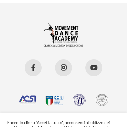
Facendo clic su "Accetta tutto", acconsenti all'utilizzo dei
2026 © A.s.d. Movement Dance Academy - Tutti i diritti riservati -