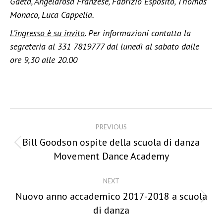
Gaeta, Angelarosa Franzese, Fabrizio Esposito, Thomas
Monaco, Luca Cappella.
L’ingresso è su invito
. Per informazioni contatta la
segreteria al 331 7819777 dal lunedì al sabato dalle
ore 9,30 alle 20.00
Post
navigation
PREVIOUS
Bill Goodson ospite della scuola di danza
Previous
Movement Dance Academy
post:
NEXT
Nuovo anno accademico 2017-2018 a scuola
Next
di danza
post: